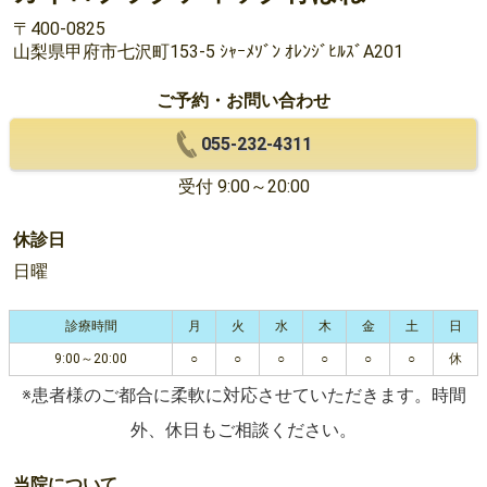
〒400-0825
山梨県甲府市七沢町153-5 ｼｬｰﾒｿﾞﾝ ｵﾚﾝｼﾞﾋﾙｽﾞA201
ご予約・お問い合わせ
055-232-4311
受付 9:00～20:00
休診日
日曜
診療時間
月
火
水
木
金
土
日
9:00～20:00
○
○
○
○
○
○
休
※患者様のご都合に柔軟に対応させていただきます。時間
外、休日もご相談ください。
当院について